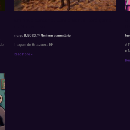
Em nova parceria, Danilo Gentili terá game
O
no Metaverso.
D
março 6, 2023
Nenhum comentário
fev
,
ndo
Imagem de Braazuera RP
A M
e N
Read More »
Re