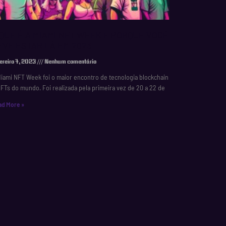
 QUE É A MIAMI NFT WEEK E PORQUE VOCÊ
EVE ESTAR LÁ EM 2023
ereiro 7, 2023
Nenhum comentário
iami NFT Week foi o maior encontro de tecnologia blockchain
FTs do mundo. Foi realizada pela primeira vez de 20 a 22 de
ad More »