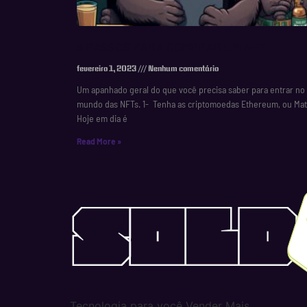
5 PASSOS PARA COMPRAR UM NFT
fevereiro 1, 2023
Nenhum comentário
Um apanhado geral do que você precisa saber para entrar no
mundo das NFTs. 1- Tenha as criptomoedas Ethereum, ou Mat
Hoje em dia é
Read More »
Tecnologia para você Vender Mais